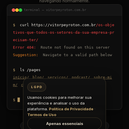
navegando normalmente.
terminal — vitorpeyroton.com.br
$
curl https://vitorpeyroton.com.br
/os-obje
tivos-que-todos-os-setores-da-sua-empresa-pr
ecisam-ter/
Error 404:
Route not found on this server
Suggestion:
Navigate to a valid path below
$
ls /pages
início
/
blog
/
serviços
/
podcast
/
sobre-mi
m
/
contato
/
LGPD
Usamos cookies para melhorar sua
$
█
experiência e analisar o uso da
plataforma.
Política de Privacidade
·
Termos de Uso
Voltar
Ir para o início
Apenas essenciais
Início
Blog
Serviços
Podcast