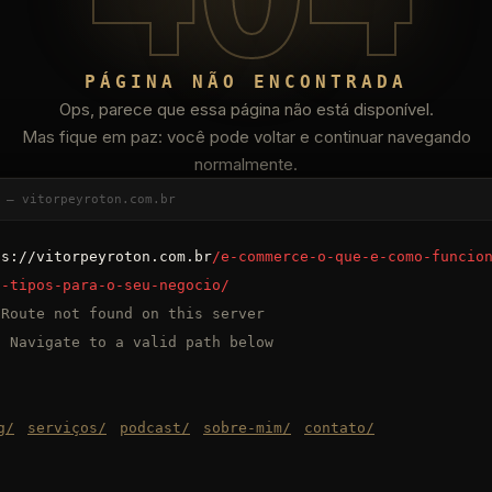
PÁGINA NÃO ENCONTRADA
Ops, parece que essa página não está disponível.
Mas fique em paz: você pode voltar e continuar navegando
normalmente.
 — vitorpeyroton.com.br
ps://vitorpeyroton.com.br
/e-commerce-o-que-e-como-funcio
s-tipos-para-o-seu-negocio/
Route not found on this server
Navigate to a valid path below
s
g
/
serviços
/
podcast
/
sobre-mim
/
contato
/