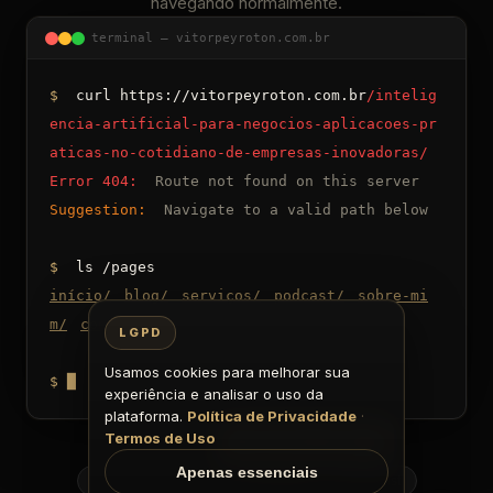
navegando normalmente.
terminal — vitorpeyroton.com.br
$
curl https://vitorpeyroton.com.br
/intelig
encia-artificial-para-negocios-aplicacoes-pr
aticas-no-cotidiano-de-empresas-inovadoras/
Error 404:
Route not found on this server
Suggestion:
Navigate to a valid path below
$
ls /pages
início
/
blog
/
serviços
/
podcast
/
sobre-mi
m
/
contato
/
LGPD
Usamos cookies para melhorar sua
$
█
experiência e analisar o uso da
plataforma.
Política de Privacidade
·
Termos de Uso
Voltar
Ir para o início
Apenas essenciais
Início
Blog
Serviços
Podcast