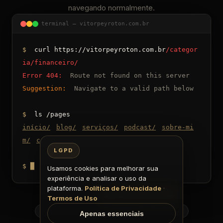
navegando normalmente.
terminal — vitorpeyroton.com.br
$
curl https://vitorpeyroton.com.br
/categor
ia/financeiro/
Error 404:
Route not found on this server
Suggestion:
Navigate to a valid path below
$
ls /pages
início
/
blog
/
serviços
/
podcast
/
sobre-mi
m
/
contato
/
LGPD
$
█
Usamos cookies para melhorar sua
experiência e analisar o uso da
plataforma.
Política de Privacidade
·
Voltar
Ir para o início
Termos de Uso
Início
Blog
Serviços
Podcast
Apenas essenciais