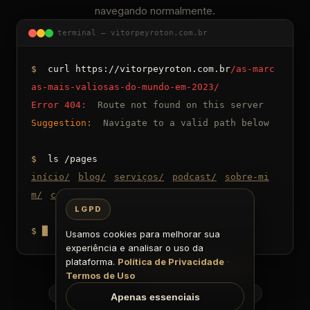
navegando normalmente.
terminal — vitorpeyroton.com.br
$
curl https://vitorpeyroton.com.br
/as-marc
as-mais-valiosas-do-mundo-em-2023/
Error 404:
Route not found on this server
Suggestion:
Navigate to a valid path below
$
ls /pages
início
/
blog
/
serviços
/
podcast
/
sobre-mi
m
/
contato
/
LGPD
$
█
Usamos cookies para melhorar sua
experiência e analisar o uso da
plataforma.
Política de Privacidade
·
Voltar
Ir para o início
Termos de Uso
Início
Blog
Serviços
Podcast
Apenas essenciais